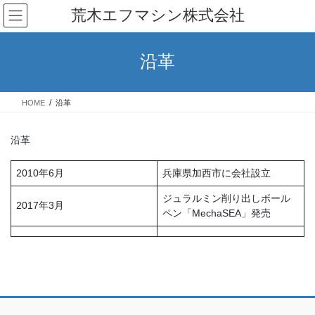
コ
ナ
荒木エフマシン株式会社
ン
ビ
テ
ゲ
ン
ー
沿革
ツ
シ
へ
ョ
ス
ン
HOME
沿革
キ
に
ッ
移
プ
動
沿革
2010年6月
兵庫県加西市に会社設立
ジュラルミン削り出しボール
2017年3月
ペン「MechaSEA」発売