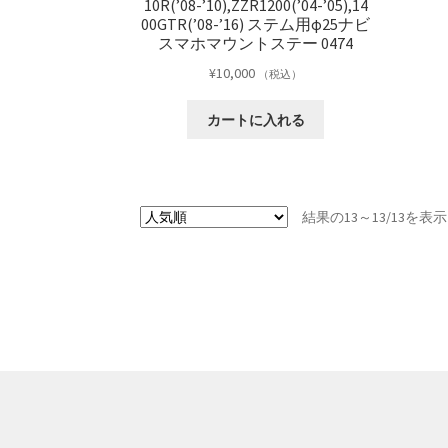
10R(’08-’10),ZZR1200(’04-’05),14
00GTR(’08-’16) ステム用φ25ナビ
スマホマウントステー 0474
¥
10,000
（税込）
カートに入れる
結果の13～13/13を