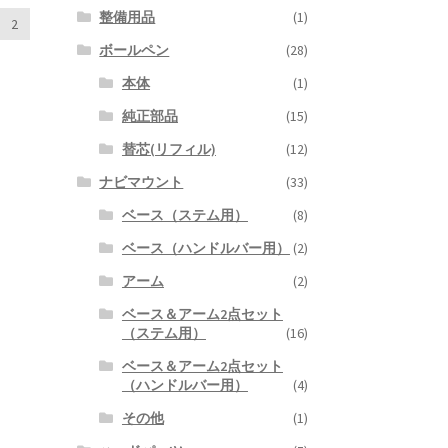
整備用品
(1)
2
ボールペン
(28)
本体
(1)
純正部品
(15)
替芯(リフィル)
(12)
ナビマウント
(33)
ベース（ステム用）
(8)
ベース（ハンドルバー用）
(2)
アーム
(2)
ベース＆アーム2点セット
（ステム用）
(16)
ベース＆アーム2点セット
（ハンドルバー用）
(4)
その他
(1)