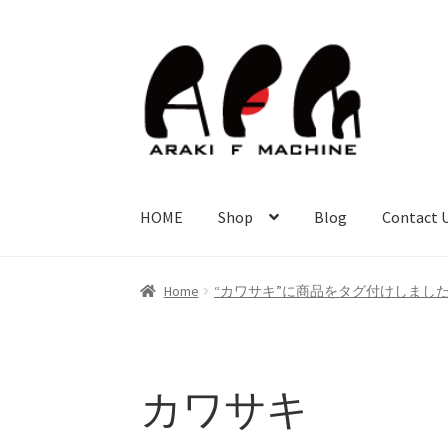
ナ
コ
ビ
ン
ゲ
テ
ー
ン
シ
ツ
ョ
へ
ン
ス
HOME
Shop
Blog
Contact 
へ
キ
ス
ッ
キ
プ
Home
“カワサキ”に商品をタグ付けしまし
ッ
プ
カワサキ