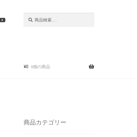
検
検
索
索
結
果:
¥
0
0個の商品
商品カテゴリー