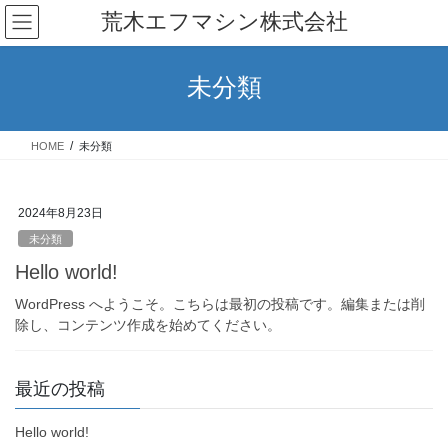
コ
ナ
荒木エフマシン株式会社
ン
ビ
テ
ゲ
ン
ー
未分類
ツ
シ
へ
ョ
ス
ン
HOME
未分類
キ
に
ッ
移
プ
動
2024年8月23日
未分類
Hello world!
WordPress へようこそ。こちらは最初の投稿です。編集または削
除し、コンテンツ作成を始めてください。
最近の投稿
Hello world!