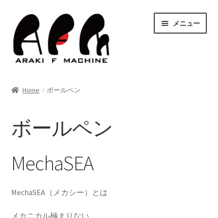
ナ
コ
メニュー
ビ
ン
ゲ
テ
ー
ン
シ
ツ
HOME
ョ
へ
Home
ボールペン
ン
ス
サ
Shop
へ
キ
ブ
ス
ッ
ボールペン
メ
キ
プ
すべての商品
ニ
ッ
ュ
プ
ボールペン
MechaSEA
ー
を
ナビマウント
展
MechaSEA（メカシー）とは
開
ハードパーツ
メカニカル極まりない、