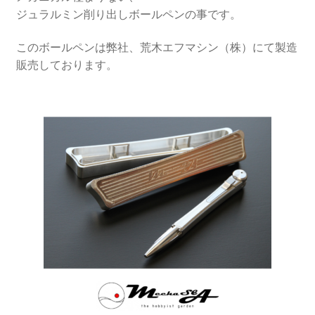
ジュラルミン削り出しボールペンの事です。
SPパーツ【SR400・SR500】
このボールペンは弊社、荒木エフマシン（株）にて製造
適合車種メーカー
販売しております。
Blog
サ
Contact Us
ブ
メ
サ
お問い合わせ
ニ
ブ
ュ
メ
サ
決済・送料
ー
ニ
ブ
を
ュ
メ
展
ー
ニ
開
を
ュ
展
ー
開
を