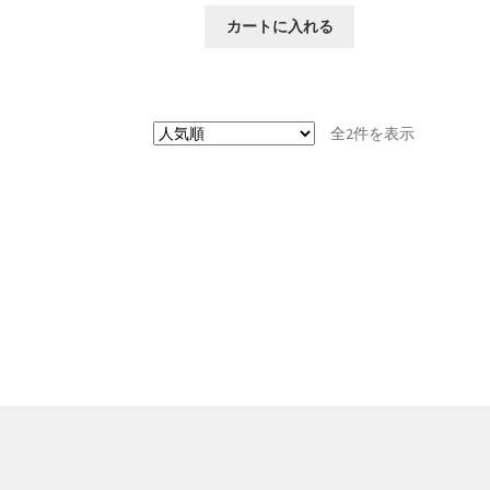
カートに入れる
人
全2件を表示
気
順