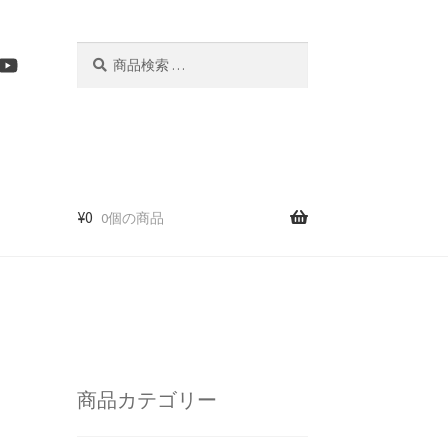
検
検
索
索
結
果:
¥
0
0個の商品
商品カテゴリー