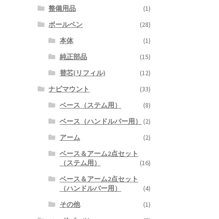
整備用品
(1)
ボールペン
(28)
本体
(1)
純正部品
(15)
替芯(リフィル)
(12)
ナビマウント
(33)
ベース（ステム用）
(8)
ベース（ハンドルバー用）
(2)
アーム
(2)
ベース＆アーム2点セット
（ステム用）
(16)
ベース＆アーム2点セット
（ハンドルバー用）
(4)
その他
(1)