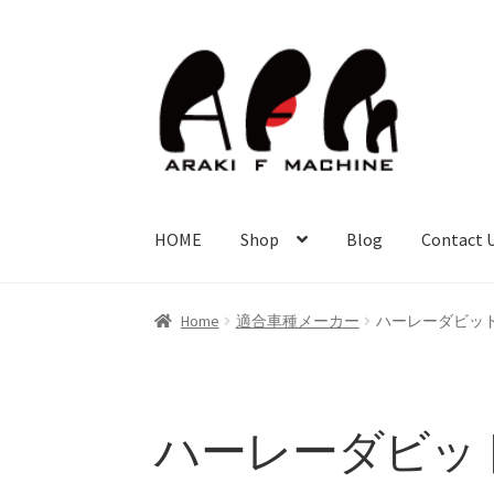
ナ
コ
ビ
ン
ゲ
テ
ー
ン
シ
ツ
ョ
へ
ン
ス
HOME
Shop
Blog
Contact 
へ
キ
ス
ッ
キ
プ
Home
適合車種メーカー
ハーレーダビッ
ッ
プ
ハーレーダビッ