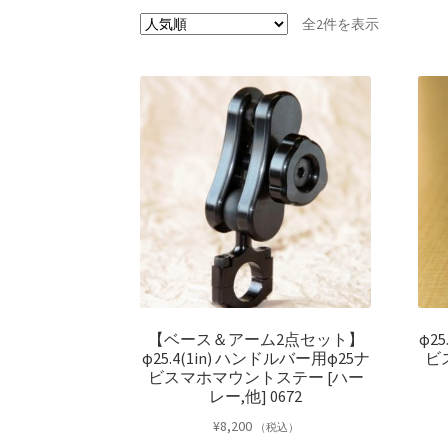
人
全2件を表示
気
順
【ベース＆アーム2点セット】
φ2
φ25.4(1in) ハンドルバー用φ25ナ
ビ
ビスマホマウントステー [ハー
レー,他] 0672
¥
8,200
（税込）