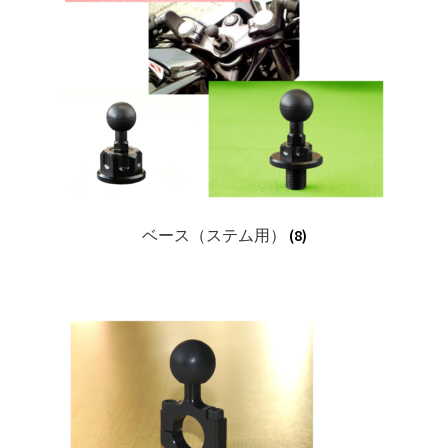
SPパーツ【SR400・SR500】
適合車種メーカー
Blog
サ
Contact Us
ブ
メ
サ
ベース（ステム用）
(8)
お問い合わせ
ニ
ブ
ュ
メ
サ
決済・送料
ー
ニ
ブ
を
ュ
メ
展
ー
ニ
開
を
ュ
展
ー
開
を