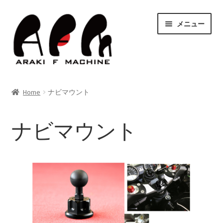
ナ
コ
メニュー
ビ
ン
ゲ
テ
ー
ン
シ
ツ
HOME
ョ
へ
Home
ナビマウント
ン
ス
サ
Shop
へ
キ
ブ
ス
ッ
ナビマウント
メ
キ
プ
すべての商品
ニ
ッ
ュ
プ
ボールペン
ー
を
ナビマウント
展
開
ハードパーツ