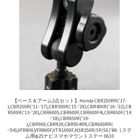
を
ュ
メ
展
ー
ニ
開
を
ュ
展
ー
開
を
展
開
【ベース＆アーム2点セット】Honda CBR250RR(’17-
),CBR250R(’11-’17),CBR300R(’15-’20),CBR400R(’16-’22),CB
R500R(’13-’20),CBR600S,CBR600F,CBR600F4i,CBR650F(’14
-’18),CBR650R(’19-
),CBR900,CBR929,CBR954RR,CBR600RR(
-’04),VFR800,VFR800F,VTR1000F,NSR250R/SP/SE(’88- ) ステ
ム用φ25ナビスマホマウントステー 0610