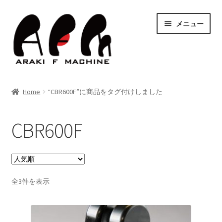
ナ
コ
メニュー
ビ
ン
ゲ
テ
ー
ン
シ
ツ
HOME
ョ
へ
Home
“CBR600F”に商品をタグ付けしました
ン
ス
サ
Shop
へ
キ
ブ
ス
ッ
CBR600F
メ
キ
プ
Blog
ニ
ッ
ュ
サ
プ
Contact Us
ー
ブ
を
メ
サ
人
全3件を表示
お問い合わせ
展
ニ
気
ブ
開
順
ュ
メ
サ
決済・送料
ー
ニ
ブ