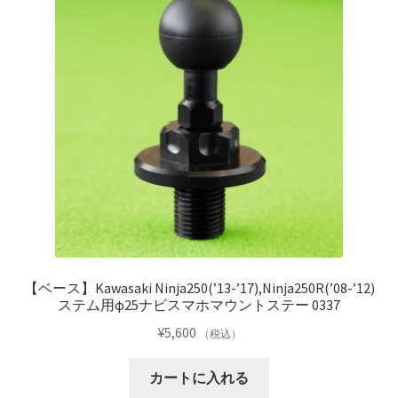
を
ュ
メ
展
ー
ニ
開
を
ュ
展
ー
開
を
展
開
【ベース】Kawasaki Ninja250(’13-’17),Ninja250R(’08-’12)
ステム用φ25ナビスマホマウントステー 0337
¥
5,600
（税込）
カートに入れる