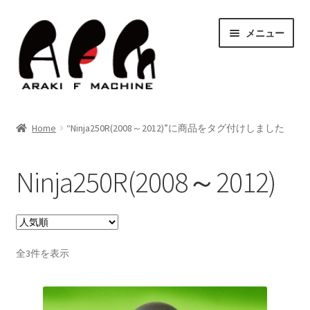
ナ
コ
メニュー
ビ
ン
ゲ
テ
ー
ン
シ
ツ
HOME
ョ
へ
Home
“Ninja250R(2008～2012)”に商品をタグ付けしました
ン
ス
サ
Shop
へ
キ
ブ
ス
ッ
Ninja250R(2008～2012)
メ
キ
プ
Blog
ニ
ッ
ュ
サ
プ
Contact Us
ー
ブ
を
メ
サ
人
全3件を表示
お問い合わせ
展
ニ
気
ブ
開
順
ュ
メ
サ
決済・送料
ー
ニ
ブ