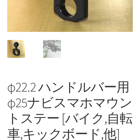
を
ュ
メ
展
ー
ニ
開
を
ュ
展
ー
開
を
展
開
φ22.2 ハンドルバー用
φ25ナビスマホマウン
トステー [バイク,自転
車,キックボード,他]