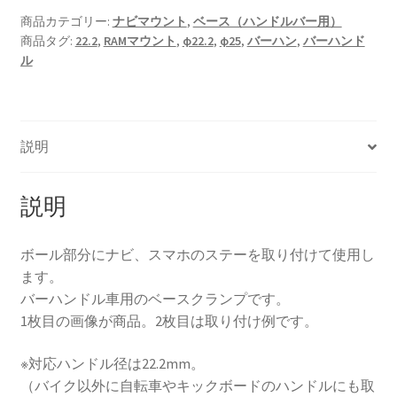
ル
商品カテゴリー:
ナビマウント
,
ベース（ハンドルバー用）
商品タグ:
22.2
,
RAMマウント
,
φ22.2
,
φ25
,
バーハン
,
バーハンド
バ
ル
ー
用
φ25
ナ
説明
ビ
ス
マ
説明
ホ
マ
ボール部分にナビ、スマホのステーを取り付けて使用し
ウ
ます。
ン
バーハンドル車用のベースクランプです。
ト
1枚目の画像が商品。2枚目は取り付け例です。
ス
テ
※対応ハンドル径は22.2mm。
ー
（バイク以外に自転車やキックボードのハンドルにも取
[バ