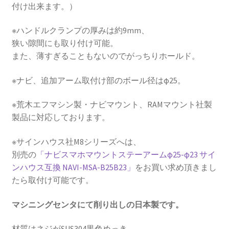
付け出来ます。）
イ
ク,
※ハンドルクランプの厚みは約9mm、
自
狭い隙間にも取り付け可能。
転
また、薄すぎることもないのでがっちりホールド。
車,
キ
※ナビ、追加アーム取付け部のボール径はφ25。
ッ
ク
※荒木エフマシン製・ナビマウント、RAMマウント社製
ボ
製品に対応しております。
ー
ド,
※サインハウス社M8シリーズへは、
他]
別売の
「ナビスマホマウントステーアームφ25-φ23 サイ
0429
ンハウス互換 NAVI-MSA-B25B23」
をお買い求め頂きまし
個
たら取付け可能です。
マシニングセンタにて削り出しの日本製です。
材質はネジがSUS304黒色めっき