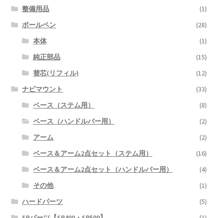
整備用品
(1)
ボールペン
(28)
本体
(1)
純正部品
(15)
替芯(リフィル)
(12)
ナビマウント
(33)
ベース（ステム用）
(8)
ベース（ハンドルバー用）
(2)
アーム
(2)
ベース＆アーム2点セット（ステム用）
(16)
ベース＆アーム2点セット（ハンドルバー用）
(4)
その他
(1)
ハードパーツ
(5)
SPパーツ【SR400・SR500】
(1)