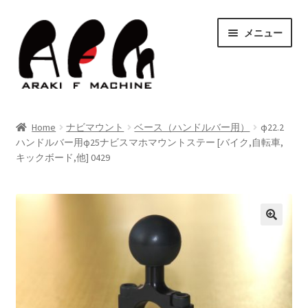
ナ
コ
メニュー
ビ
ン
ゲ
テ
ー
ン
シ
ツ
HOME
ョ
へ
Home
ナビマウント
ベース（ハンドルバー用）
φ22.2
ン
ス
サ
ハンドルバー用φ25ナビスマホマウントステー [バイク,自転車,
Shop
へ
キ
キックボード,他] 0429
ブ
ス
ッ
メ
キ
プ
Blog
ニ
ッ
ュ
サ
プ
Contact Us
ー
ブ
を
メ
サ
お問い合わせ
展
ニ
ブ
開
ュ
メ
サ
決済・送料
ー
ニ
ブ