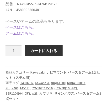
品番：NAVI-MSS-K-M26B25B23
JAN：4580393560481
ベースやアームの単品もあります。
ベースはこちら。
アームはこちら。
【ベ
カートに入れる
ー
ス
＆
ア
商品カテゴリー:
Kawasaki
,
ナビマウント
,
ベース＆アーム2点セ
ット（ステム用）
ー
商品タグ:
1400GTR
,
Kawasaki
,
Ninja1000
,
Ninja1000SX
,
ム
Ninja400(14'-17')
,
ZX-10R(08'-10')
,
ZX-6R(19'-20')
,
2
ZZR1200(04'-05')
,
φ23
,
カワサキ
,
サインハウス
,
ベース＆アーム2
点
点セット
セ