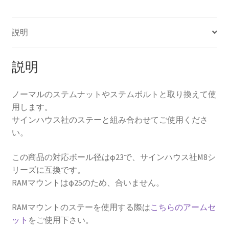
ッ
ト】
Kawasaki
説明
Ninja400('14-
'17),Ninja650('12-
説明
),Ninja650R('09-
'11),Ninja1000('11-
'19),Ninja1000SX('20-
ノーマルのステムナットやステムボルトと取り換えて使
),ZX-
用します。
6R('19-
サインハウス社のステーと組み合わせてご使用くださ
),ZX-
い。
10R('08-
'10),ZZR1200('04-
この商品の対応ボール径はφ23で、サインハウス社M8シ
'05),1400GTR('08-
リーズに互換です。
'16)
RAMマウントはφ25のため、合いません。
ス
テ
RAMマウントのステーを使用する際は
こちらのアームセ
ム
ット
をご使用下さい。