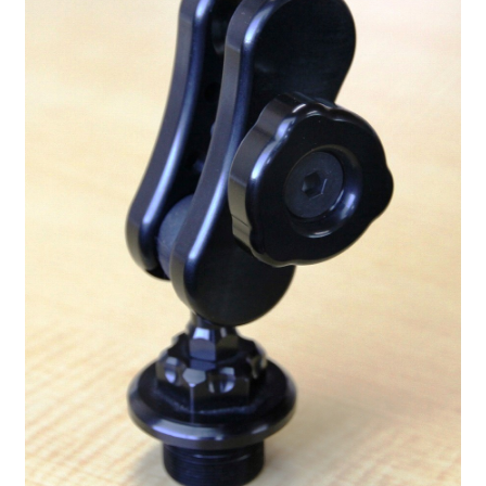
を
ュ
メ
展
ー
ニ
開
を
ュ
展
ー
開
を
展
開