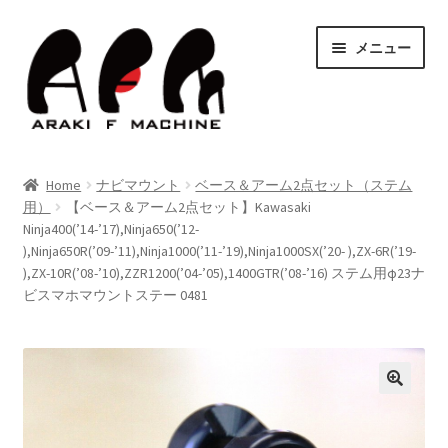
ナ
コ
メニュー
ビ
ン
ゲ
テ
ー
ン
シ
ツ
HOME
ョ
へ
Home
ナビマウント
ベース＆アーム2点セット（ステム
ン
ス
サ
用）
【ベース＆アーム2点セット】Kawasaki
Shop
へ
キ
Ninja400(’14-’17),Ninja650(’12-
ブ
ス
ッ
),Ninja650R(’09-’11),Ninja1000(’11-’19),Ninja1000SX(’20- ),ZX-6R(’19-
メ
キ
プ
Blog
),ZX-10R(’08-’10),ZZR1200(’04-’05),1400GTR(’08-’16) ステム用φ23ナ
ニ
ッ
ビスマホマウントステー 0481
ュ
サ
プ
Contact Us
ー
ブ
を
メ
サ
お問い合わせ
展
ニ
ブ
開
ュ
メ
サ
決済・送料
ー
ニ
ブ