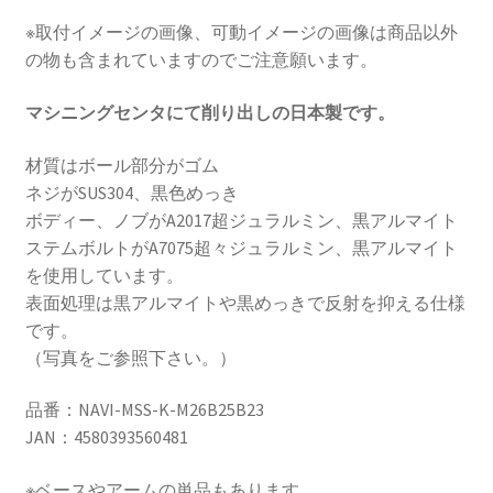
用
※取付イメージの画像、可動イメージの画像は商品以外
φ23
の物も含まれていますのでご注意願います。
ナ
ビ
マシニングセンタにて削り出しの日本製です。
ス
マ
材質はボール部分がゴム
ホ
ネジがSUS304、黒色めっき
マ
ボディー、ノブがA2017超ジュラルミン、黒アルマイト
ウ
ステムボルトがA7075超々ジュラルミン、黒アルマイト
ン
を使用しています。
ト
表面処理は黒アルマイトや黒めっきで反射を抑える仕様
ス
です。
テ
（写真をご参照下さい。）
ー
0481
品番：NAVI-MSS-K-M26B25B23
個
JAN：4580393560481
※ベースやアームの単品もあります。