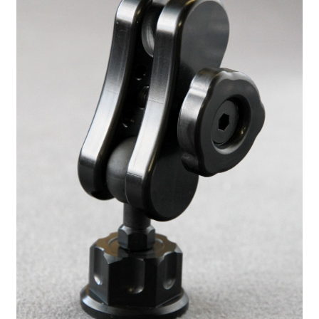
を
ュ
メ
展
ー
ニ
開
を
ュ
展
ー
開
を
展
開