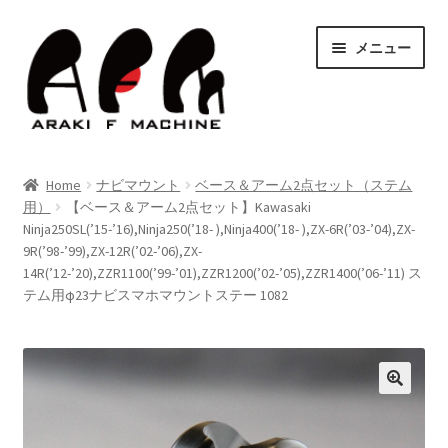
ナ
コ
メニュー
ビ
ン
ゲ
テ
ー
ン
シ
ツ
HOME
ョ
へ
Home
ナビマウント
ベース＆アーム2点セット（ステム
ン
ス
サ
用）
【ベース＆アーム2点セット】Kawasaki
Shop
へ
キ
Ninja250SL(’15-’16),Ninja250(’18- ),Ninja400(’18- ),ZX-6R(’03-’04),ZX-
ブ
ス
ッ
9R(’98-’99),ZX-12R(’02-’06),ZX-
メ
キ
プ
Blog
14R(’12-’20),ZZR1100(’99-’01),ZZR1200(’02-’05),ZZR1400(’06-’11) ス
ニ
ッ
テム用φ23ナビスマホマウントステー 1082
ュ
サ
プ
Contact Us
ー
ブ
を
メ
サ
お問い合わせ
展
ニ
ブ
開
ュ
メ
サ
決済・送料
ー
ニ
ブ