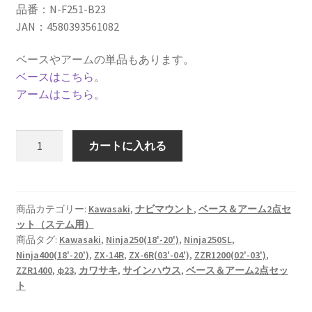
品番：N-F251-B23
JAN：4580393561082
ベースやアームの単品もあります。
ベースはこちら。
アームはこちら。
【ベ
カートに入れる
ー
ス
＆
ア
商品カテゴリー:
Kawasaki
,
ナビマウント
,
ベース＆アーム2点セ
ット（ステム用）
ー
商品タグ:
Kawasaki
,
Ninja250(18'-20')
,
Ninja250SL
,
ム
Ninja400(18'-20')
,
ZX-14R
,
ZX-6R(03'-04')
,
ZZR1200(02'-03')
,
2
ZZR1400
,
φ23
,
カワサキ
,
サインハウス
,
ベース＆アーム2点セッ
点
ト
セ