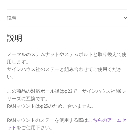
ッ
ト】
Kawasaki
説明
Ninja250SL('15-
'16),Ninja250('18-
説明
),Ninja400('18-
),ZX-
6R('03-
ノーマルのステムナットやステムボルトと取り換えて使
'04),ZX-
用します。
9R('98-
サインハウス社のステーと組み合わせてご使用くださ
'99),ZX-
い。
12R('02-
'06),ZX-
この商品の対応ボール径はφ23で、サインハウス社M8シ
14R('12-
リーズに互換です。
'20),ZZR1100('99-
RAMマウントはφ25のため、合いません。
'01),ZZR1200('02-
'05),ZZR1400('06-
RAMマウントのステーを使用する際は
こちらのアームセ
'11)
ット
をご使用下さい。