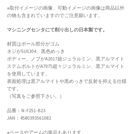
ス
※取付イメージの画像、可動イメージの画像は商品以外
テ
の物も含まれていますのでご注意願います。
ム
用
マシニングセンタにて削り出しの日本製です。
φ23
ナ
材質はボール部分がゴム
ビ
ネジがSUS304、黒色めっき
ス
ボディー、ノブがA2017超ジュラルミン、黒アルマイト
マ
ステムボルトがA7075超々ジュラルミン、黒アルマイト
ホ
を使用しています。
マ
表面処理は黒アルマイトや黒めっきで反射を抑える仕様
ウ
です。
ン
（写真をご参照下さい。）
ト
ス
品番：N-F251-B23
テ
JAN：4580393561082
ー
1082
※ベースやアームの単品もあります。