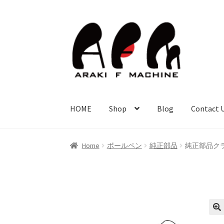
ナ
コ
ビ
ン
ゲ
テ
ー
ン
シ
ツ
ョ
へ
ン
ス
HOME
Shop
Blog
Contact 
へ
キ
ス
ッ
キ
プ
Home
ボールペン
純正部品
純正部品クラン
ッ
プ