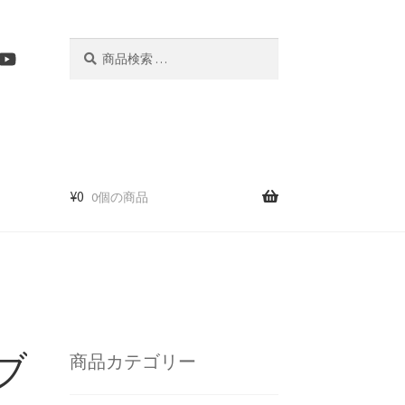
検
検
索
索
結
果:
¥
0
0個の商品
ブ
商品カテゴリー