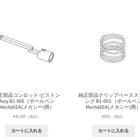
ペ
ン
MechaSEA(メ
カ
シ
ー)
用）
個
正部品コンロッド-ピストン
純正部品クリップベースス
Assy B1-005（ボールペン
ング B1-003 （ボールペ
MechaSEA(メカシー)用）
MechaSEA(メカシー)用
¥
4,180
¥
583
（税込）
（税込）
カートに入れる
カートに入れる