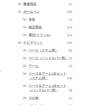
整備用品
(1)
ボールペン
(28)
本体
(1)
純正部品
(15)
替芯(リフィル)
(12)
ナビマウント
(33)
ベース（ステム用）
(8)
ベース（ハンドルバー用）
(2)
アーム
(2)
す。
ベース＆アーム2点セット
（ステム用）
(16)
ベース＆アーム2点セット
（ハンドルバー用）
(4)
その他
(1)