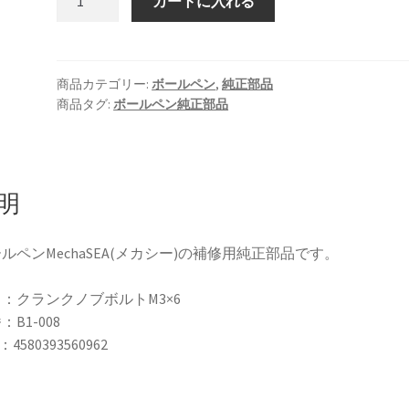
カートに入れる
正
部
品
ク
商品カテゴリー:
ボールペン
,
純正部品
商品タグ:
ボールペン純正部品
ラ
ン
ク
ノ
ブ
明
ボ
ル
ルペンMechaSEA(メカシー)の補修用純正部品です。
ト
M3×6
：クランクノブボルトM3×6
B1-
：B1-008
008
：4580393560962
（ボ
ー
ル