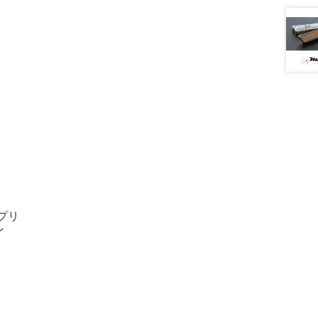
プリ
ン
）