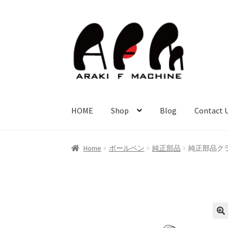
ナ
コ
ビ
ン
ゲ
テ
ー
ン
シ
ツ
ョ
へ
ン
ス
HOME
Shop
Blog
Contact 
へ
キ
ス
ッ
キ
プ
Home
ボールペン
純正部品
純正部品クラン
ッ
プ