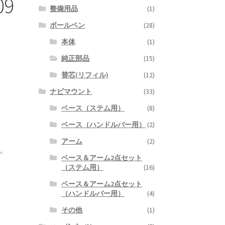
09
整備用品
(1)
ボールペン
(28)
本体
(1)
純正部品
(15)
替芯(リフィル)
(12)
ナビマウント
(33)
ベース（ステム用）
(8)
ベース（ハンドルバー用）
(2)
アーム
(2)
す。
ベース＆アーム2点セット
（ステム用）
(16)
ベース＆アーム2点セット
（ハンドルバー用）
(4)
その他
(1)