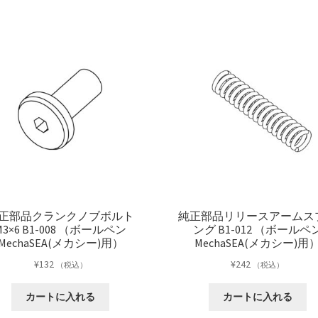
ー
ル
ペ
ン
MechaSEA(メ
カ
シ
ー)
用）
個
正部品クランクノブボルト
純正部品リリースアームス
M3×6 B1-008 （ボールペン
ング B1-012 （ボールペ
MechaSEA(メカシー)用）
MechaSEA(メカシー)用
¥
132
¥
242
（税込）
（税込）
カートに入れる
カートに入れる