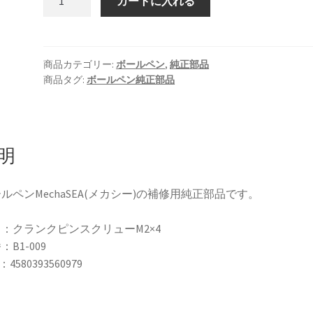
カートに入れる
正
部
品
ク
商品カテゴリー:
ボールペン
,
純正部品
商品タグ:
ボールペン純正部品
ラ
ン
ク
ピ
ン
明
ス
ク
ルペンMechaSEA(メカシー)の補修用純正部品です。
リ
ュ
：クランクピンスクリューM2×4
ー
：B1-009
M2×4
：4580393560979
B1-
009
（ボ