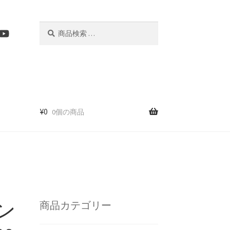
検
検
索
索
結
果:
¥
0
0個の商品
ン
商品カテゴリー